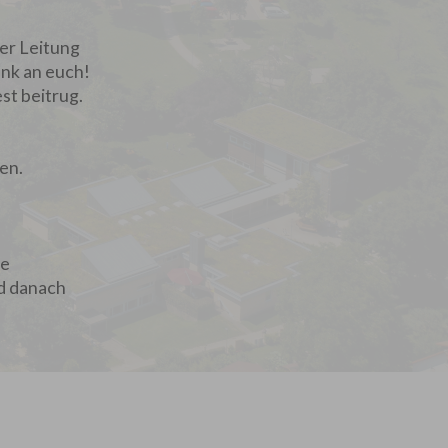
er Leitung
ank an euch!
st beitrug.
en.
ie
d danach