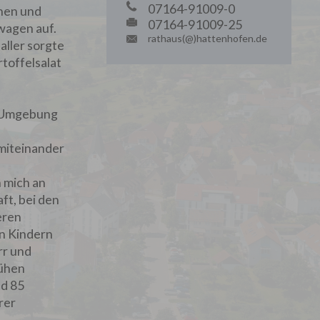
07164-91009-0
nnen und
07164-91009-25
lwagen auf.
rathaus(@)hattenhofen.de
aller sorgte
toffelsalat
r Umgebung
 miteinander
h mich an
ft, bei den
eren
en Kindern
rr und
rühen
nd 85
rer