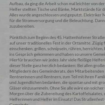
Aufbau, da ging die Arbeit schon mal leichter von 
Helfer stellten Tische und Bänke, Marktstände für d
Alles wurde angeschlossen und geputzt. Elektriker 
für die Stromversorgung und die Beleuchtung. Dann g
zuzubereiten.
Pünktlich zum Beginn des 45. Hattenhofener Straß
auf unser traditionelles Fest in der Ortsmitte. Zügig
einschenken, grillen, schnipseln, rühren, herrichten
ins Gespräch gekommen und haben so unsere Gemein
Hierfür brauchen wir jedes Jahr viele fleißige Helf
dieser Stelle ganz herzlich bedanken: Bei allen groß
Mitgliedern des Gemeinderats, den Mitarbeitenden 
Rentnerinnen und Rentnern, zum Teil mit ihren Fami
und Jugendlichen bedanken, die spontan und mit gr
Gläser einzusammeln. Ohne Sie alle wäre ein solche
Morgen über die Zubereitung des Kartoffelsalates, d
Helferinnen und Helfer im Einsatz! Das Straßenfest
Gemeinde.