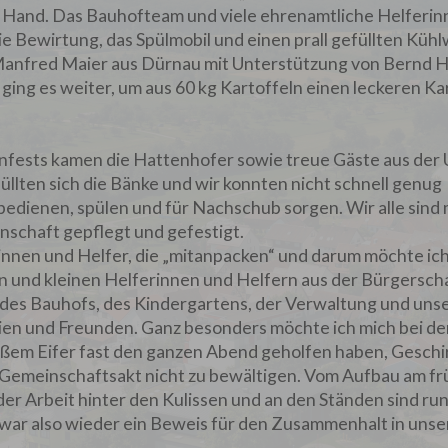
der Hand. Das Bauhofteam und viele ehrenamtliche Helferi
ie Bewirtung, das Spülmobil und einen prall gefüllten Küh
Manfred Maier aus Dürnau mit Unterstützung von Bernd H
ing es weiter, um aus 60 kg Kartoffeln einen leckeren Kar
enfests kamen die Hattenhofer sowie treue Gäste aus de
 füllten sich die Bänke und wir konnten nicht schnell genug
, bedienen, spülen und für Nachschub sorgen. Wir alle sind
schaft gepflegt und gefestigt.
erinnen und Helfer, die „mitanpacken“ und darum möchte ic
en und kleinen Helferinnen und Helfern aus der Bürgerscha
des Bauhofs, des Kindergartens, der Verwaltung und uns
lien und Freunden. Ganz besonders möchte ich mich bei d
oßem Eifer fast den ganzen Abend geholfen haben, Geschi
r Gemeinschaftsakt nicht zu bewältigen. Vom Aufbau am f
er Arbeit hinter den Kulissen und an den Ständen sind ru
 war also wieder ein Beweis für den Zusammenhalt in unse