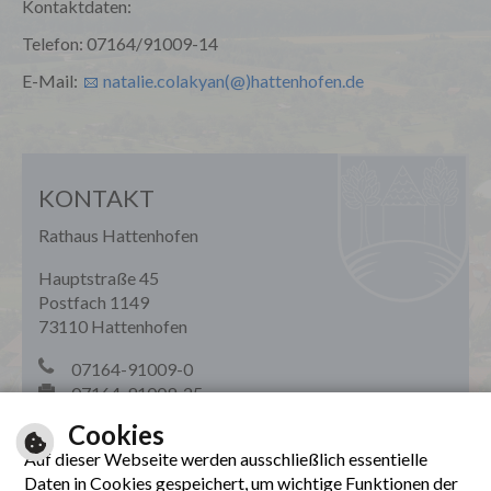
Kontaktdaten:
Telefon: 07164/91009-14
E-Mail:
natalie.colakyan(@)hattenhofen.de
KONTAKT
Rathaus Hattenhofen
Hauptstraße 45
Postfach 1149
73110 Hattenhofen
07164-91009-0
07164-91009-25
rathaus(@)hattenhofen.de
Cookies
Auf dieser Webseite werden ausschließlich essentielle
Daten in Cookies gespeichert, um wichtige Funktionen der