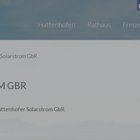
Hattenhofen
Rathaus
Freize
 Solarstrom GbR
M GBR
Hattenhofer Solarstrom GbR.