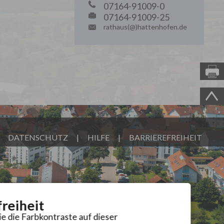
07164-91009-0
07164-91009-25
rathaus(@)hattenhofen.de
|
DATENSCHUTZ
|
HILFE
|
BARRIEREFREIHEIT
freiheit
ie die Farbkontraste auf dieser