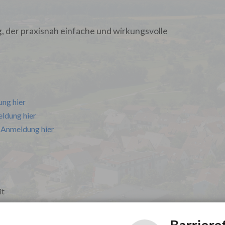
g
, der praxisnah einfache und wirkungsvolle
ng hier
ldung hier
Anmeldung hier
it
Barriere