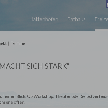
Hattenhofen
Rathaus
Freize
jekt
|
Termine
MACHT SICH STARK“
 auf einen Blick. Ob Workshop, Theater oder Selbstverteid
achsene offen.