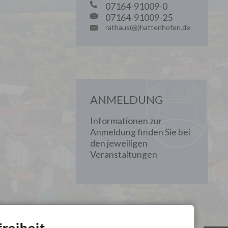
07164-91009-0
07164-91009-25
rathaus(@)hattenhofen.de
ANMELDUNG
Informationen zur
Anmeldung finden Sie bei
den jeweiligen
Veranstaltungen
freiheit