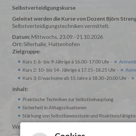
Selbstverteidigungskurse
Geleitet werden die Kurse von Dozent Björn Stren
Selbstverteidigungstechniken vermittelt.
Datum:
Mittwochs, 23.09.–21.10.2026
Ort:
Sillerhalle, Hattenhofen
Zielgruppe:
Kurs 1: 6- bis 9-Jährige à 16.00–17.00 Uhr -
Anmeldu
Kurs 2: 10- bis 14- Jährige à 17.15–18.25 Uhr -
Anme
Kurs 3: Erwachsene ab 15 Jahre à 18.30–20.00 Uhr -
Inhalt:
Praktische Techniken zur Selbstbehauptung
Sicherheit in Alltagssituationen
Stärkung von Selbstbewusstsein und Reaktionsfähigke
Weitere Informationen erhalten Sie
hier
.
Cookies