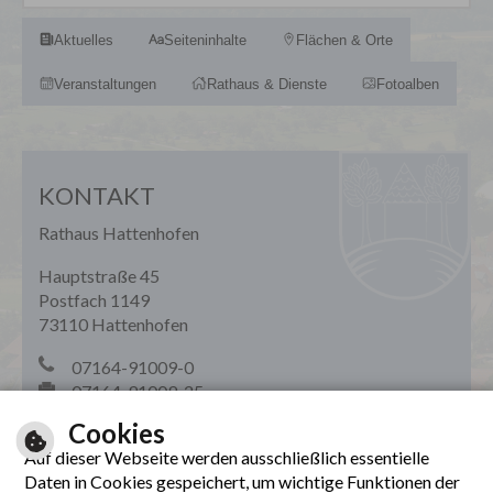
Aktuelles
Seiteninhalte
Flächen & Orte
Veranstaltungen
Rathaus & Dienste
Fotoalben
KONTAKT
Rathaus Hattenhofen
Hauptstraße 45
Postfach 1149
73110 Hattenhofen
07164-91009-0
07164-91009-25
rathaus(@)hattenhofen.de
Cookies
Auf dieser Webseite werden ausschließlich essentielle
Daten in Cookies gespeichert, um wichtige Funktionen der