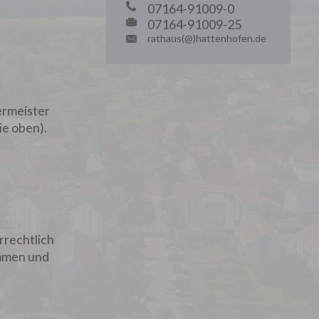
07164-91009-0
07164-91009-25
rathaus(@)hattenhofen.de
ermeister
ie oben).
rrechtlich
ommen und