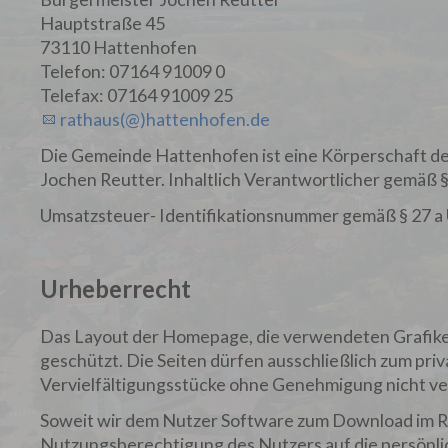
Hauptstraße 45
73110 Hattenhofen
Telefon: 07164 91009 0
Telefax: 07164 91009 25
rathaus(@)hattenhofen.de
Die Gemeinde Hattenhofen ist eine Körperschaft des
Jochen Reutter. Inhaltlich Verantwortlicher gemäß 
Umsatzsteuer- Identifikationsnummer gemäß § 27 
Urheberrecht
Das Layout der Homepage, die verwendeten Grafiken
geschützt. Die Seiten dürfen ausschließlich zum pr
Vervielfältigungsstücke ohne Genehmigung nicht ve
Soweit wir dem Nutzer Software zum Download im R
Nutzungsberechtigung des Nutzers auf die persönl