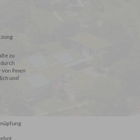
utzung
lte zu
 durch
r von ihnen
lich und
rknüpfung
gebot