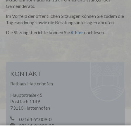
Gemeinderats.
Im Vorfeld der öffentlichen Sitzungen können Sie zudem die
Tagesordnung sowie die Beratungsunterlagen abrufen.
Die Sitzungsberichte können Sie
hier
nachlesen
KONTAKT
Rathaus Hattenhofen
Hauptstraße 45
Postfach 1149
73110 Hattenhofen
07164-91009-0
07164-91009-25